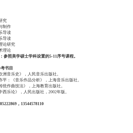
研究
与制作
乐导读
乐导读
理论研究
术理论
：参照美学硕士学科设置的5-11
序号课程。
参考书目
欧洲音乐史》，人民音乐出版社。
钱亦平：《音乐作品分析》，上海音乐出版社。
传统作曲技法》，上海教育出版社。
中西乐论》，人民出版社，2002年版。
5222869
，13544578110