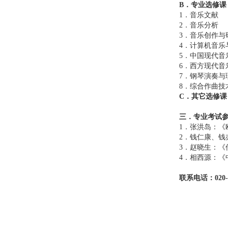
B
．专业选修课
1．音乐文献
2．音乐分析
3．音乐创作与
4．计算机音乐
5．中国现代音
6．西方现代音
7．钢琴演奏与
8．综合作曲技
C
．其它选修课
三．专业考试
1．张洪岛：《
2．钱仁康、
3．赵晓生：《
4．相西源：《
联系电话：020-8