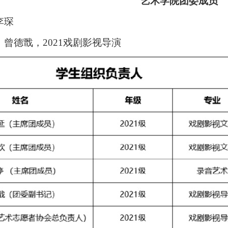
艺术学院团委成员
李琛
：曾德戬，
2021戏剧影视导演