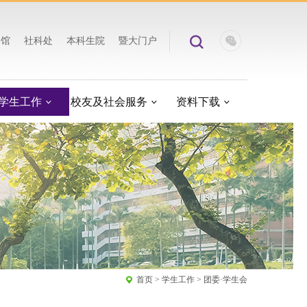
书馆
社科处
本科生院
暨大门户
学生工作
校友及社会服务
资料下载
首页
>
学生工作
>
团委·学生会