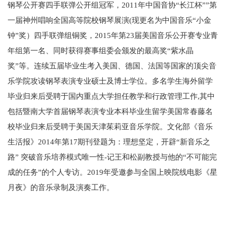
钢琴公开赛四手联弹公开组冠军，2011年中国音协“长江杯””第
一届神州唱响全国高等院校钢琴展演(现更名为中国音乐“小金
钟”奖）四手联弹组铜奖，2015年第23届美国音乐公开赛专业青
年组第一名、同时获得赛事组委会颁发的最高奖“紫水晶
奖”等。连续五届毕业生考入美国、德国、法国等国家的顶尖音
乐学院攻读钢琴表演专业硕士及博士学位。多名学生海外留学
毕业归来后受聘于国内重点大学担任教学和行政管理工作,其中
包括暨南大学首届钢琴表演专业本科毕业生留学美国常春藤名
校毕业归来后受聘于美国天津茱莉亚音乐学院。文化部《音乐
生活报》2014年第17期刊登题为：理想坚定，开辟“新音乐之
路” 突破音乐培养模式唯一性-记王和松副教授与他的“不可能完
成的任务”的个人专访。2019年受邀参与全国上映院线电影《星
月夜》的音乐录制及演奏工作。