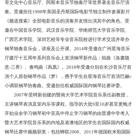
哥文化中心音乐厅、阿斯本音乐节独奏厅等世界著名音乐厅演
奏。受邀担任1998年美国圣丹斯国际电影节独立制作参展影片
《频道搜索》全部电影音乐的演奏并友情出演其中的角色。受
邀在中国音乐学院、武汉音乐学院、华南师范大学音乐学院、
广西艺术学院、深圳艺校等专业音乐院校进行学术交流并举办
钢琴独奏音乐会，讲座及公开课。2014年受邀在广州星海音乐
厅建厅十五周年系列音乐会上首演钢琴新作品：组曲《洛書随
意-三界》、奏鸣曲《凤凰》。2018年受邀分别在长沙音乐厅首
演个人原创钢琴作品《梦》，携手学生在星海音乐厅首演巴赫c
小调双钢琴协奏曲。受邀担任权威国际国内钢琴比赛评委。
2007年受聘新创建的暨南大学艺术学院音乐系任副教授，
主讲钢琴表演及室内乐等课程。指导的大批9至10岁甚至更晚才
开始业余学习钢琴初中至高中停止学习钢琴的由普通中学考入
暨大艺术学院音乐系的内地及港澳地区的学生在国际国内权威
钢琴比赛中频频获奖﹔包括蝉联2008、2011年德国欧米勒国际